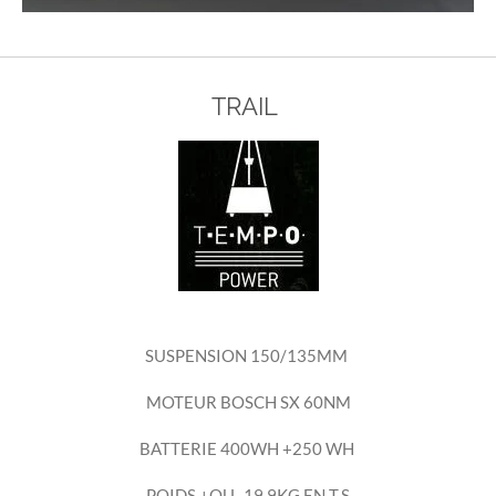
TRAIL
SUSPENSION 150/135MM
MOTEUR BOSCH SX 60NM
BATTERIE 400WH +250 WH
POIDS +OU- 19.9KG EN T.S