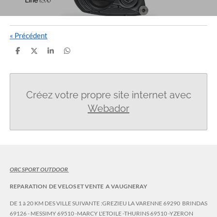
«
Précédent
P
P
P
P
a
a
a
a
r
r
r
r
t
t
t
t
a
a
a
a
g
g
g
g
Créez votre propre site internet avec
e
e
e
e
r
r
r
r
Webador
ORC SPORT OUTDOOR
REPARATION DE VELOS ET VENTE A VAUGNERAY
DE 1 à 20 KM DES VILLE SUIVANTE :GREZIEU LA VARENNE 69290 BRINDAS
69126 - MESSIMY 69510 -MARCY L'ETOILE -THURINS 69510 -YZERON