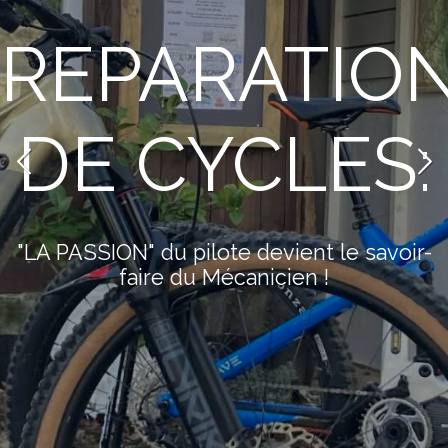
REPARATIO
DE CYCLES:
"LA PASSION" du pilote devient le savoir-
faire du Mécanicien !