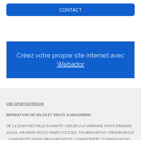
r
o
a
k
CONTACT
m
Créez votre propre site internet avec
Webador
ORC SPORT OUTDOOR
REPARATION DE VELOS ET VENTE A VAUGNERAY
DE 1 à 20 KM DES VILLE SUIVANTE :GREZIEU LA VARENNE 69290 BRINDAS
69126 - MESSIMY 69510 -MARCY L'ETOILE -THURINS 69510 -YZERON 69510
- CHAPONOST 69630- BRIGNAIS 69530 -CHARBONIERE LES BAINS 69260 -