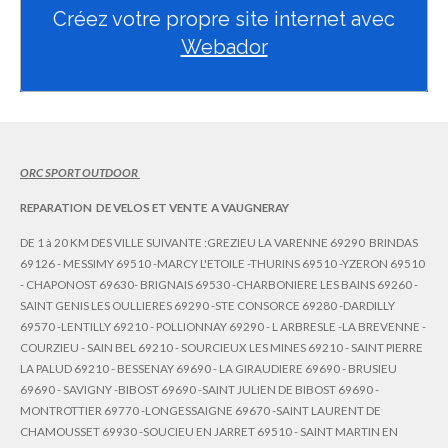
b
a
Créez votre propre site internet avec
o
g
Webador
o
r
k
a
m
ORC SPORT OUTDOOR
REPARATION DE VELOS ET VENTE A VAUGNERAY
DE 1 à 20 KM DES VILLE SUIVANTE :GREZIEU LA VARENNE 69290 BRINDAS
69126 - MESSIMY 69510 -MARCY L'ETOILE -THURINS 69510 -YZERON 69510
- CHAPONOST 69630- BRIGNAIS 69530 -CHARBONIERE LES BAINS 69260 -
SAINT GENIS LES OULLIERES 69290 -STE CONSORCE 69280 -DARDILLY
69570 -LENTILLY 69210 - POLLIONNAY 69290 - L ARBRESLE -LA BREVENNE -
COURZIEU - SAIN BEL 69210 - SOURCIEUX LES MINES 69210 - SAINT PIERRE
LA PALUD 69210 - BESSENAY 69690 - LA GIRAUDIERE 69690 - BRUSIEU
69690 - SAVIGNY -BIBOST 69690 -SAINT JULIEN DE BIBOST 69690 -
MONTROTTIER 69770 -LONGESSAIGNE 69670 -SAINT LAURENT DE
CHAMOUSSET 69930 -SOUCIEU EN JARRET 69510 - SAINT MARTIN EN